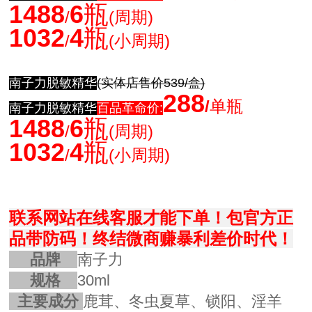
1488
6
瓶
/
(周期)
1032
4
瓶
/
(小周期)
南子力脱敏精华
(实体店售价539/盒)
288
/
单瓶
南子力脱敏精华
百品革命价:
1488
6
瓶
/
(周期)
1032
4
瓶
/
(小周期)
联系网站在线客服才能下单！
包官方正
品带防码！
终结微商赚暴利差价时代！
品牌
南子力
规格
30ml
主要成分
鹿茸、冬虫夏草、锁阳、淫羊