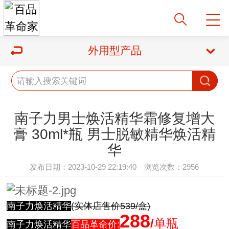
外用型产品
南子力男士焕活精华霜修复增大
膏 30ml*瓶 男士脱敏精华焕活精
华
发布日期：2023-10-29 22:19:40 浏览次数：2956
南子力焕活精华
(实体店售价539/盒)
288
/
单瓶
南子力焕活精华
百品革命价: