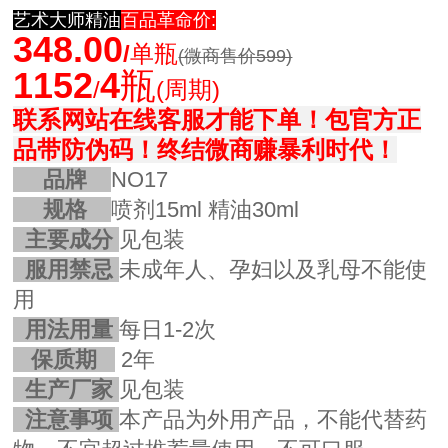
艺术大师精油
百品革命价:
348.00
/
单瓶
(微商售价599)
1152
4
瓶
/
(周期)
联系网站在线客服才能下单！
包官方正
品带防伪码！终结微商赚暴利时代！
品牌
NO17
规格
喷剂15ml 精油30ml
主要成分
见包装
服用禁忌
未成年人、孕妇以及乳母不能使
用
用法用量
每日1-2次
保质期
2年
生产厂家
见包装
注意事项
本产品为外用产品，不能代替药