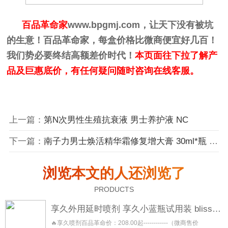
百品革命家
www.bpgmj.com
，让天下没有被坑
的生意！百品革命家，每盒价格比微商便宜好几百！
我们势必要终结高额差价时代！
本页面往下拉了解产
品及巨惠底价，有任何疑问随时咨询在线客服。
上一篇：
第N次男性生殖抗衰液 男士养护液 NC
下一篇：
南子力男士焕活精华霜修复增大膏 30ml*瓶 男士脱敏精华焕活精华
浏览本文的人还浏览了
PRODUCTS
享久外用延时喷剂 享久小蓝瓶试用装 blisswater 享久五代三代加强三代二代加强二代一代
🔥享久喷剂百品革命价：208.00起------------（微商售价