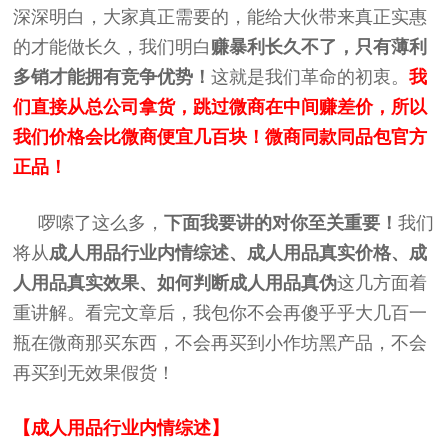
深深明白，大家真正需要的，能给大伙带来真正实惠
的才能做长久，我们明白
赚暴利长久不了，只有薄利
多销才能拥有竞争优势！
这就是我们革命的初衷。
我
们直接从总公司拿货，跳过微商在中间赚差价，所以
我们价格会比微商便宜几百块！微商同款同品包官方
正品！
啰嗦了这么多，
下面我要讲的对你至关重要！
我们
将从
成人用品行业内情综述、成人用品真实价格、
成
人用品
真实效果、如何判断
成人用品
真伪
这几方面着
重讲解。看完文章后，我包你不会再傻乎乎大几百一
瓶在微商那买东西，不会再买到小作坊黑产品，不会
再买到无效果假货！
【成人用品行业内情综述】