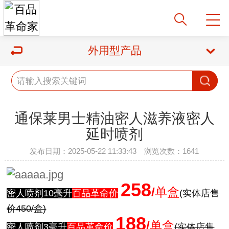
外用型产品
通保莱男士精油密人滋养液密人
延时喷剂
发布日期：2025-05-22 11:33:43 浏览次数：1641
258
/
单盒
密人喷剂10毫升
百品革命价
:
(实体店售
价450/盒)
188
/
单盒
密人喷剂3毫升
百品革命价
:
(实体店售