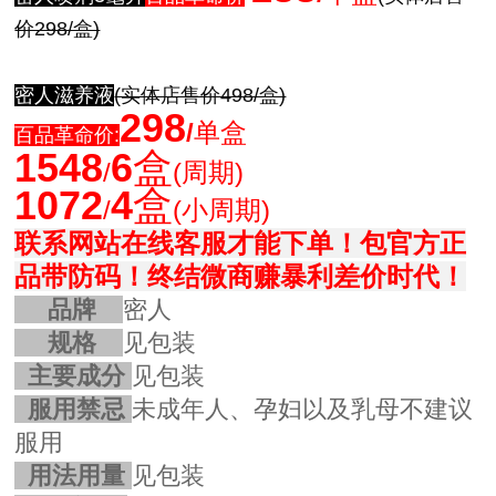
价298/盒)
密人滋养液
(实体店售价498/盒)
298
/
单盒
百品革命价:
1548
6
盒
/
(周期)
1072
4
盒
/
(小周期)
联系网站在线客服才能下单！
包官方正
品带防码！
终结微商赚暴利差价时代！
品牌
密人
规格
见包装
主要成分
见包装
服用禁忌
未成年人、孕妇以及乳母不建议
服用
用法用量
见包装