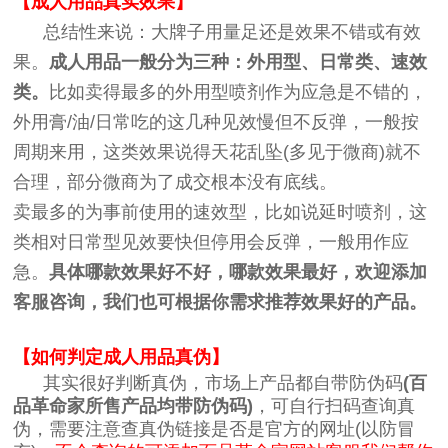
【成人用品真实效果】
总结性来说：大牌子用量足还是效果不错或有效
果。
成人用品一般分为三种：外用型、日常类、速效
类。
比如卖得最多的外用型喷剂作为应急是不错的，
外用膏/油/日常吃的这几种见效慢但不反弹，一般按
周期来用，这类效果说得天花乱坠(多见于微商)就不
合理，部分微商为了成交根本没有底线。
卖最多的为事前使用的速效型，比如说延时喷剂，这
类相对日常型见效要快但停用会反弹，一般用作应
急。
具体哪款效果好不好，哪款效果最好，欢迎添加
客服咨询，我们也可根据你需求推荐效果好的产品。
【如何判定成人用品真伪】
其实很好判断真伪，市场上产品都自带防伪码
(百
品革命家所售产品均带防伪码)
，可自行扫码查询真
伪，需要注意查真伪链接是否是官方的网址(以防冒