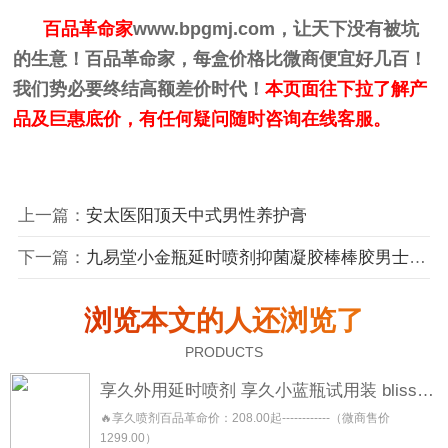
百品革命家
www.bpgmj.com
，让天下没有被坑
的生意！百品革命家，每盒价格比微商便宜好几百！
我们势必要终结高额差价时代！
本页面往下拉了解产
品及巨惠底价，有任何疑问随时咨询在线客服。
上一篇：
安太医阳顶天中式男性养护膏
下一篇：
九易堂小金瓶延时喷剂抑菌凝胶棒棒胶男士修护膏
浏览本文的人还浏览了
PRODUCTS
享久外用延时喷剂 享久小蓝瓶试用装 blisswater 享久五代三代加强三代二代加强二代一代
🔥享久喷剂百品革命价：208.00起------------（微商售价
1299.00）