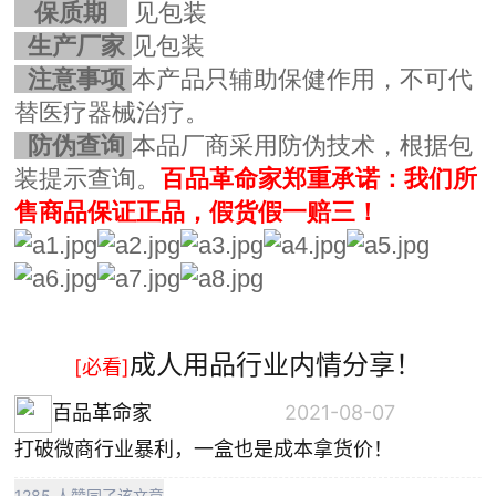
保质期
见包装
生产厂家
见包装
注意事项
本产品只辅助保健作用，不可代
替医疗器械治疗。
防伪查询
本品厂商采用防伪技术，根据包
装提示查询。
百品革命家郑重承诺：我们所
售商品保证正品，假货假一赔三！
成人用品行业内情分享！
[必看]
百品革命家
2021-08-07
打破微商行业暴利，一盒也是成本拿货价！
1285 人赞同了该文章