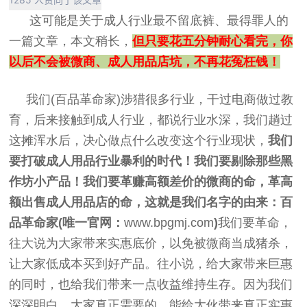
这可能是关于成人行业最不留底裤、最得罪人的
一篇文章，本文稍长，
但只要花五分钟耐心看完，你
以后不会被微商、成人用品店坑，不再花冤枉钱！
我们(百品革命家)涉猎很多行业，干过电商做过教
育，后来接触到成人行业，都说行业水深，我们趟过
这摊浑水后，决心做点什么改变这个行业现状，
我们
要打破成人用品行业暴利的时代！我们要剔除那些黑
作坊小产品！我们要革赚高额差价的微商的命，革高
额出售成人用品店的命，这就是我们名字的由来：
百
品革命家(唯一官网：
www.bpgmj.com
)
我们要革命，
往大说为大家带来实惠底价，以免被微商当成猪杀，
让大家低成本买到好产品。往小说，给大家带来巨惠
的同时，也给我们带来一点收益维持生存。因为我们
深深明白，大家真正需要的，能给大伙带来真正实惠