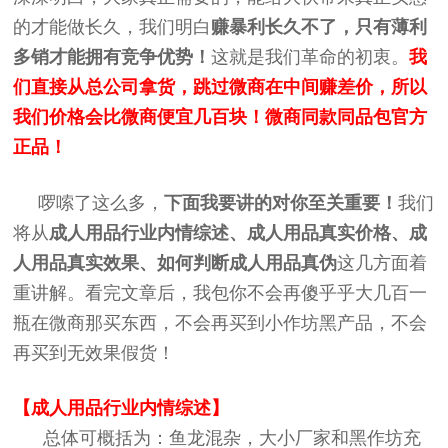
的才能做长久，我们明白
赚暴利长久不了，只有薄利
多销才能拥有竞争优势！
这就是我们革命的初衷。
我
们直接从总公司拿货，跳过微商在中间赚差价，所以
我们价格会比微商便宜几百块！微商同款同品包官方
正品！
啰嗦了这么多，
下面我要讲的对你至关重要！
我们
将从
成人用品行业内情综述、成人用品真实价格、
成
人用品
真实效果、如何判断
成人用品
真伪
这几方面着
重讲解。看完文章后，我包你不会再傻乎乎大几百一
瓶在微商那买东西，不会再买到小作坊黑产品，不会
再买到无效果假货！
【成人用品行业内情综述】
总体可概括为：鱼龙混杂，大小厂家和黑作坊充